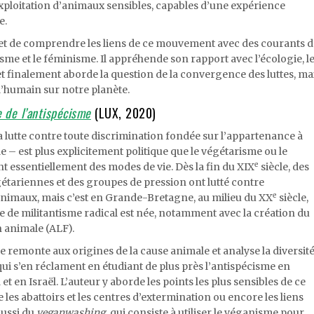
’exploitation d’animaux sensibles, capables d’une expérience
e.
et de comprendre les liens de ce mouvement avec des courants d
me et le féminisme. Il appréhende son rapport avec l’écologie, l
, et finalement aborde la question de la convergence des luttes, ma
 l’humain sur notre planète.
e de l’antispécisme
(LUX, 2020)
a lutte contre toute discrimination fondée sur l’appartenance à
 – est plus explicitement politique que le végétarisme ou le
e
t essentiellement des modes de vie. Dès la fin du XIX
siècle, des
ariennes et des groupes de pression ont lutté contre
e
 animaux, mais c’est en Grande-Bretagne, au milieu du XX
siècle,
 de militantisme radical est née, notamment avec la création du
n animale (ALF).
 remonte aux origines de la cause animale et analyse la diversit
i s’en réclament en étudiant de plus près l’antispécisme en
t en Israël. L’auteur y aborde les points les plus sensibles de ce
 les abattoirs et les centres d’extermination ou encore les liens
 aussi du
veganwashing,
qui consiste à utiliser le véganisme pour