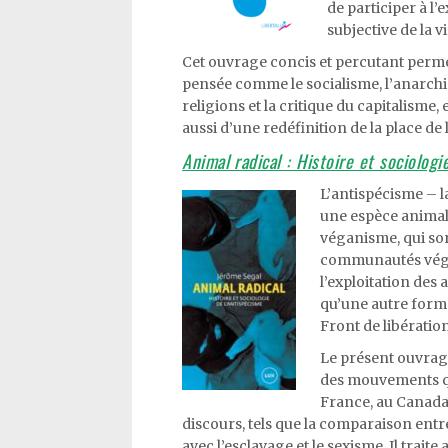
de participer à l
subjective de la vi
Cet ouvrage concis et percutant perm
pensée comme le socialisme, l’anarchis
religions et la critique du capitalisme
aussi d’une redéfinition de la place de
Animal radical : Histoire et sociologi
L’antispécisme – l
une espèce animale
véganisme, qui son
communautés végét
l’exploitation des
qu’une autre forme
Front de libératio
Le présent ouvrage
des mouvements qu
France, au Canada e
discours, tels que la comparaison entre
avec l’esclavage et le sexisme. Il traite