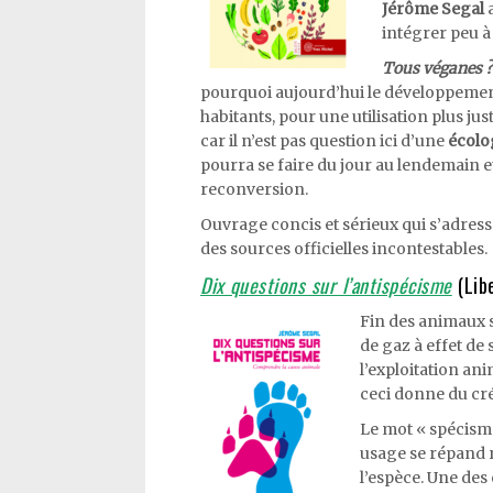
Jérôme Segal
a
intégrer peu à
Tous véganes ?
pourquoi aujourd’hui le développeme
habitants, pour une utilisation plus ju
car il n’est pas question ici d’une
écolo
pourra se faire du jour au lendemain
reconversion.
Ouvrage concis et sérieux qui s’adresse
des sources officielles incontestables.
Dix questions sur l’antispécisme
(Libe
Fin des animaux s
de gaz à effet de 
l’exploitation an
ceci donne du cré
Le mot « spécisme
usage se répand 
l’espèce. Une de