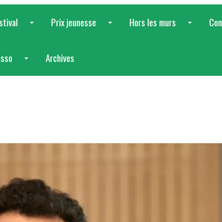
stival
Prix jeunesse
Hors les murs
Con
...
...
...
asso
Archives
...