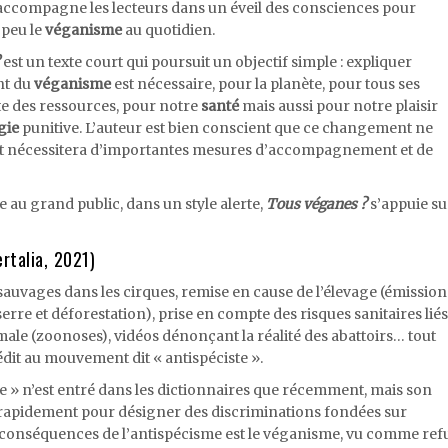
ccompagne les lecteurs dans un éveil des consciences pour
 peu le
véganisme
au quotidien.
est un texte court qui poursuit un objectif simple : expliquer
nt du
véganisme
est nécessaire, pour la planète, pour tous ses
ste des ressources, pour notre
santé
mais aussi pour notre plaisir
gie
punitive. L’auteur est bien conscient que ce changement ne
 et nécessitera d’importantes mesures d’accompagnement et de
 au grand public, dans un style alerte,
Tous véganes ?
s’appuie su
rtalia, 2021)
auvages dans les cirques, remise en cause de l’élevage (émission
serre et déforestation), prise en compte des risques sanitaires liés
imale (zoonoses), vidéos dénonçant la réalité des abattoirs… tout
dit au mouvement dit « antispéciste ».
 » n’est entré dans les dictionnaires que récemment, mais son
rapidement pour désigner des discriminations fondées sur
s conséquences de l’antispécisme est le véganisme, vu comme ref