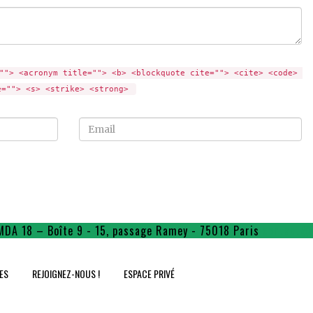
""> <acronym title=""> <b> <blockquote cite=""> <cite> <code> 
e=""> <s> <strike> <strong> 
Email
MDA 18 – Boîte 9 - 15, passage Ramey - 75018 Paris
contact@f
ES
REJOIGNEZ-NOUS !
ESPACE PRIVÉ