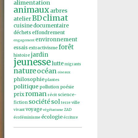
alimentation
animaux
arbres
climat
BD
atelier
cuisine
documentaire
effondrement
déchets
environnement
engagement
forêt
essais
extractivisme
jardin
histoire
jeunesse
lutte
migrants
nature
océan
oiseaux
philosophie
plantes
politique
pollution
poésie
roman
prix
récit
science-
société
sol
fiction
ville
terre
voyage
vivant
ZAD
végétarisme
écologie
écoféminisme
écriture