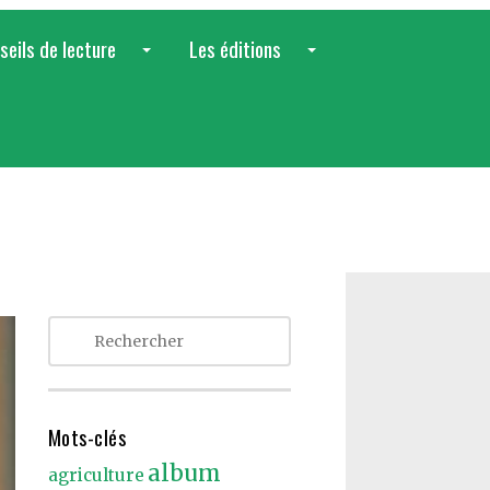
seils de lecture
Les éditions
...
...
Mots-clés
album
agriculture