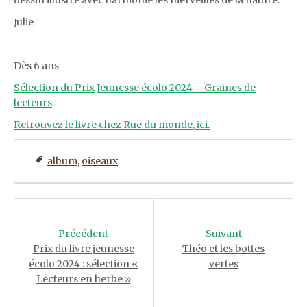
dessin illustre avec harmonie les merveilles de la nature.
Julie
Dès 6 ans
Sélection du Prix Jeunesse écolo 2024 – Graines de
lecteurs
Retrouvez le livre chez Rue du monde, ici.
album
,
oiseaux
Post
navigation
Précédent
Suivant
Prix du livre jeunesse
Théo et les bottes
écolo 2024 : sélection «
vertes
Lecteurs en herbe »