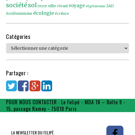
société
sol
voyage
ville
terre
vivant
ZAD
végétarisme
écologie
écoféminisme
écriture
Catégories
Catégories
Partager :
POUR NOUS CONTACTER : Le Felipé - MDA 18 – Boîte 9 -
15, passage Ramey - 75018 Paris
contact@flpe.fr
LA NEWSLETTER DU FELIPÉ