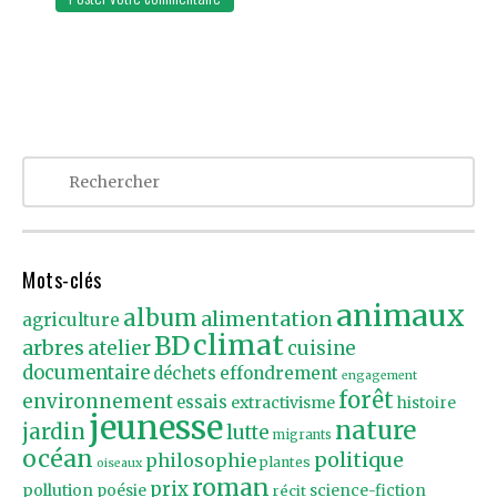
Mots-clés
animaux
album
alimentation
agriculture
climat
BD
arbres
atelier
cuisine
documentaire
effondrement
déchets
engagement
forêt
environnement
essais
extractivisme
histoire
jeunesse
nature
jardin
lutte
migrants
océan
politique
philosophie
plantes
oiseaux
roman
prix
pollution
poésie
récit
science-fiction