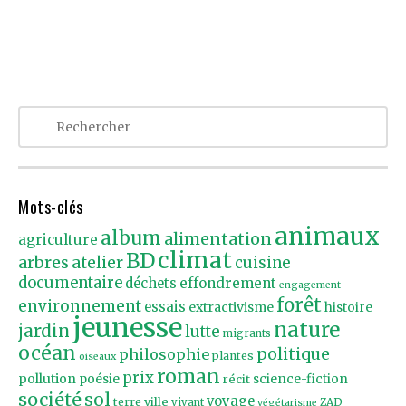
Mots-clés
animaux
album
alimentation
agriculture
climat
BD
arbres
atelier
cuisine
documentaire
effondrement
déchets
engagement
forêt
environnement
essais
extractivisme
histoire
jeunesse
nature
jardin
lutte
migrants
océan
politique
philosophie
plantes
oiseaux
roman
prix
pollution
poésie
récit
science-fiction
société
sol
voyage
ville
terre
vivant
ZAD
végétarisme