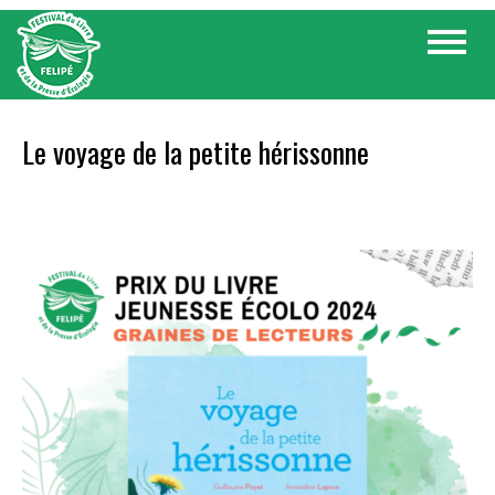
Skip
Toggle
to
navigat
content
Le voyage de la petite hérissonne